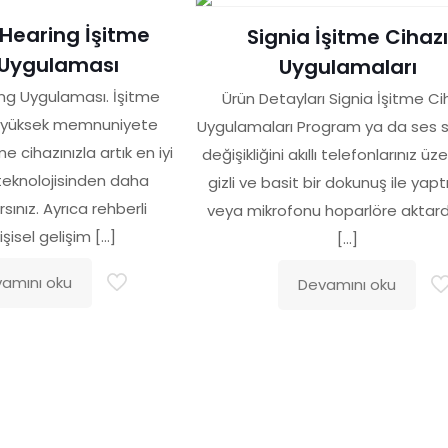
Hearing İşitme
Signia İşitme Cihazı
 Uygulaması
Uygulamaları
ng Uygulaması. İşitme
Ürün Detayları Signia İşitme Ci
 yüksek memnuniyete
Uygulamaları Program ya da ses s
me cihazınızla artık en iyi
değişikliğini akıllı telefonlarınız ü
 teknolojisinden daha
gizli ve basit bir dokunuş ile yaptı
rsınız. Ayrıca rehberli
veya mikrofonu hoparlöre aktardı
işisel gelişim
[…]
[…]
amını oku
Devamını oku