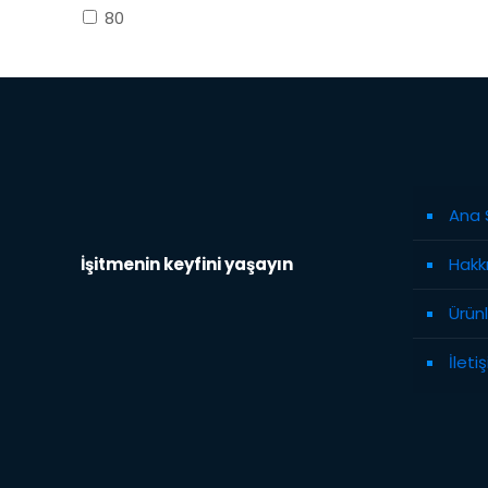
80
Ana 
İşitmenin keyfini yaşayın
Hakk
Ürün
İleti