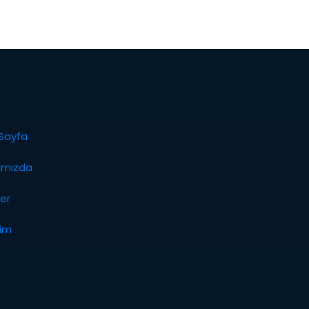
Sayfa
ımızda
ler
şim