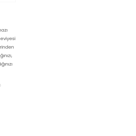
hazı
eviyesi
zerinden
ğınızı,
ğınızı