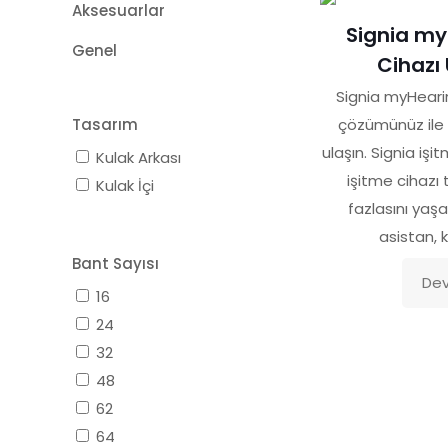
Aksesuarlar
Signia my
Genel
Cihazı
Signia myHeari
Tasarım
çözümünüz ile
ulaşın. Signia işit
Kulak Arkası
işitme cihazı
Kulak İçi
fazlasını yaşa
asistan, k
Bant Sayısı
Dev
16
24
32
48
62
64