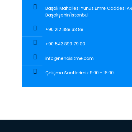
Başak Mahallesi Yunus Emre Caddesi ARC 
Başakşehir/İstanbul
+90 212 488 33 88
+90 542 899 79 00
info@nenaisitme.com
Çalışma Saatlerimiz 9:00 - 18:00